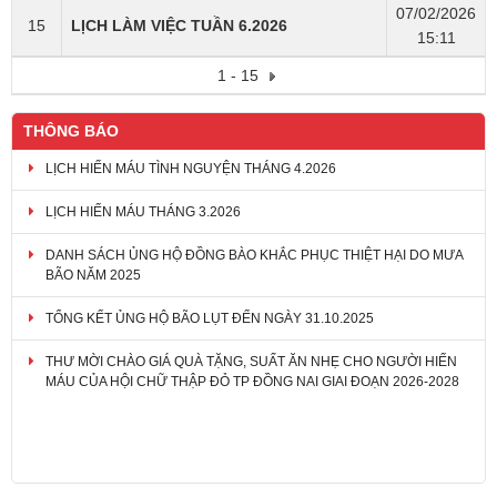
07/02/2026
15
LỊCH LÀM VIỆC TUẦN 6.2026
15:11
1 - 15
THÔNG BÁO
LỊCH HIẾN MÁU TÌNH NGUYỆN THÁNG 4.2026
LỊCH HIẾN MÁU THÁNG 3.2026
DANH SÁCH ỦNG HỘ ĐỒNG BÀO KHẮC PHỤC THIỆT HẠI DO MƯA
BÃO NĂM 2025
TỔNG KẾT ỦNG HỘ BÃO LỤT ĐẾN NGÀY 31.10.2025
THƯ MỜI CHÀO GIÁ QUÀ TẶNG, SUẤT ĂN NHẸ CHO NGƯỜI HIẾN
MÁU CỦA HỘI CHỮ THẬP ĐỎ TP ĐỒNG NAI GIAI ĐOẠN 2026-2028