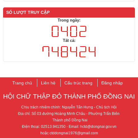
SỐ LƯỢT TRUY CẬP
Trong ngày:
Tất cả:
Trang chủ
Liên hệ
Cấu trúc trang
Đăng nhập
HỘI CHỮ THẬP ĐỎ THÀNH PHỐ ​ĐỒNG NAI
Chịu trách nhiệm chính: Nguyễn Tấn Hưng - ​Chủ tịch Hội
Địa chỉ: Số 03 đường Hoàng Minh Châu - Phường Trấn Biên
T​hành phố Đồng Nai
Điện thoại: 02513.941350
- Email: hctd@dongnai.gov.vn​​
hoặc ctddongnai1976@gmail.com​