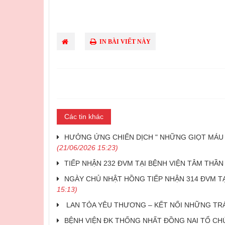
IN BÀI VIẾT NÀY
Các tin khác
HƯỞNG ỨNG CHIẾN DỊCH " NHỮNG GIỌT MÁU H
(21/06/2026 15:23)
TIẾP NHẬN 232 ĐVM TẠI BỆNH VIỆN TÂM THẦ
NGÀY CHỦ NHẬT HỒNG TIẾP NHẬN 314 ĐVM T
15:13)
LAN TỎA YÊU THƯƠNG – KẾT NỐI NHỮNG TRÁ
BỆNH VIỆN ĐK THỐNG NHẤT ĐỒNG NAI TỔ CHỨ