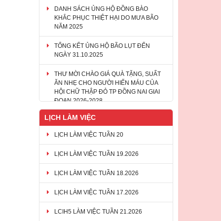
DANH SÁCH ỦNG HỘ ĐỒNG BÀO
KHẮC PHỤC THIỆT HẠI DO MƯA BÃO
NĂM 2025
TỔNG KẾT ỦNG HỘ BÃO LỤT ĐẾN
NGÀY 31.10.2025
THƯ MỜI CHÀO GIÁ QUÀ TẶNG, SUẤT
ĂN NHẸ CHO NGƯỜI HIẾN MÁU CỦA
HỘI CHỮ THẬP ĐỎ TP ĐỒNG NAI GIAI
ĐOẠN 2026-2028
LỊCH LÀM VIỆC
LỊCH LÀM VIỆC TUẦN 20
LỊCH LÀM VIỆC TUẦN 19.2026
LỊCH LÀM VIỆC TUẦN 18.2026
LỊCH LÀM VIỆC TUẦN 17.2026
LCIH5 LÀM VIỆC TUẦN 21.2026