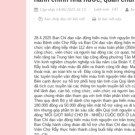
Lượt xem : 145
Cập nhật 14/06/2025 16:13
Xe
Sao chép địa chỉ bài viết
In bài viết này
28.4.2025 Ban Chỉ đạo vận động hiến máu tình nguyện tỉ
máu Bệnh viện Chợ Rẫy và Ban Chỉ đạo vận động hiện má
chức vận động tiếp nhận 112 đơn vị máu toàn phần (350ml
công chức, viên chức và người lao động các cơ quan, h
hiến tặng tại Trung tâm học tập cộng đồng phường Tân M
Với kinh nghiệm chuyên nghiệp và lâu năm của Đoàn Y, 
Rẫy buổi tiếp nhận máu đã diễn ra thành công tốt đẹp. M
thoải mái, an toàn khi ra về. Đây cũng là một trong nhữ
tác tuyên truyền vận động hiền máu tình nguyện trên địa 
Bên cạnh được sự hỗ trợ phối hợp tận tình của Quý lãn
đã tích cực truyền tải các thông tin tuyên truyền bổ ích 
thể lãnh đạo, cán bộ, công chức, viên chức và người la
quan chúng nhân dân tham gia với tinh thần phấn khởi và 
Theo quy định Bộ y tế dành cho người tham gia hiến máu h
180.000 đồng và 50.000 đồng tiền mặt hỗ trợ xăng xe đi 
lớn nhưng góp phần tri ân sâu sắc đến Quý tình nguyện v
động “MỖI GIỌT MÁU CHO ĐI - NHIỀU CUỘC ĐỜI Ở LẠI
Ban Chỉ đạo vận động hiến máu tình nguyện xin trân trọ
Ban Chấp hành công đoàn đã hỗ trợ cho Ban Chỉ đạo cấp
Viện Chợ Rẫy thực hiện thành công buổi tiếp nhận máu an
TG: CN