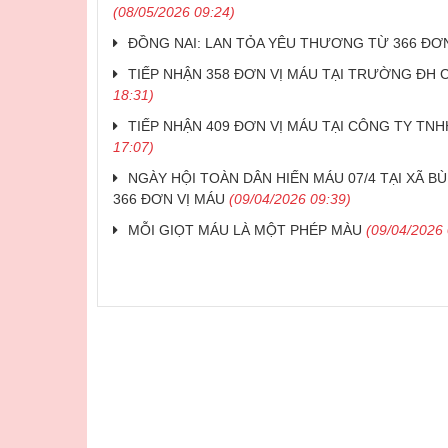
(08/05/2026 09:24)
ĐỒNG NAI: LAN TỎA YÊU THƯƠNG TỪ 366 ĐƠN
TIẾP NHẬN 358 ĐƠN VỊ MÁU TẠI TRƯỜNG ĐH 
18:31)
TIẾP NHẬN 409 ĐƠN VỊ MÁU TẠI CÔNG TY TNH
17:07)
NGÀY HỘI TOÀN DÂN HIẾN MÁU 07/4 TẠI XÃ B
366 ĐƠN VỊ MÁU
(09/04/2026 09:39)
MỖI GIỌT MÁU LÀ MỘT PHÉP MÀU
(09/04/2026 