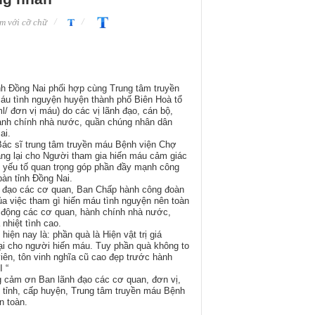
m với cỡ chữ
nh Đồng Nai phối hợp cùng Trung tâm truyền
u tình nguyện huyện thành phố Biên Hoà tổ
/ đơn vị máu) do các vị lãnh đạo, cán bộ,
ành chính nhà nước, quần chúng nhân dân
ai.
Bác sĩ trung tâm truyền máu Bệnh viện Chợ
ang lại cho Người tham gia hiến máu cảm giác
ng yếu tố quan trọng góp phần đầy mạnh công
bàn tỉnh Đồng Nai.
h đạo các cơ quan, Ban Chấp hành công đoàn
của việc tham gì hiến máu tình nguyện nên toàn
o động các cơ quan, hành chính nhà nước,
nhiệt tình cao.
iện nay là: phần quà là Hiện vật trị giá
lại cho người hiến máu. Tuy phần quà không to
iên, tôn vinh nghĩa cũ cao đẹp trước hành
 “
ng cảm ơn Ban lãnh đạo các cơ quan, đơn vị,
 tỉnh, cấp huyện, Trung tâm truyền máu Bệnh
 toàn.​