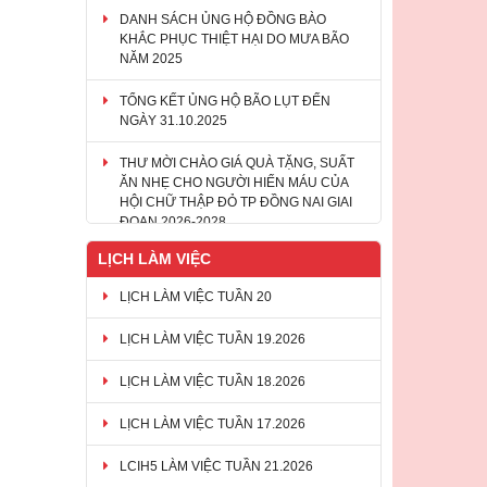
DANH SÁCH ỦNG HỘ ĐỒNG BÀO
KHẮC PHỤC THIỆT HẠI DO MƯA BÃO
NĂM 2025
TỔNG KẾT ỦNG HỘ BÃO LỤT ĐẾN
NGÀY 31.10.2025
THƯ MỜI CHÀO GIÁ QUÀ TẶNG, SUẤT
ĂN NHẸ CHO NGƯỜI HIẾN MÁU CỦA
HỘI CHỮ THẬP ĐỎ TP ĐỒNG NAI GIAI
ĐOẠN 2026-2028
LỊCH LÀM VIỆC
LỊCH LÀM VIỆC TUẦN 20
LỊCH LÀM VIỆC TUẦN 19.2026
LỊCH LÀM VIỆC TUẦN 18.2026
LỊCH LÀM VIỆC TUẦN 17.2026
LCIH5 LÀM VIỆC TUẦN 21.2026