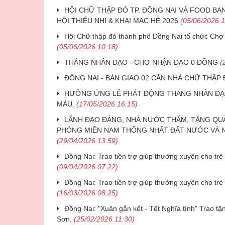
HỘI CHỮ THẬP ĐỎ TP. ĐỒNG NAI VÀ FOOD BA
HỘI THIẾU NHI & KHAI MẠC HÈ 2026
(05/06/2026 1
Hôi Chữ thập đỏ thành phố Đồng Nai tổ chức Chợ
(05/06/2026 10:18)
THÁNG NHÂN ĐẠO - CHỢ NHẬN ĐẠO 0 ĐỒNG
(
ĐỒNG NAI - BÀN GIAO 02 CĂN NHÀ CHỮ THẬP 
HƯỞNG ỨNG LỄ PHÁT ĐỘNG THÁNG NHÂN ĐẠO 
MÁU.
(17/05/2026 16:15)
LÃNH ĐẠO ĐẢNG, NHÀ NƯỚC THĂM, TẶNG QUÀ 
PHÓNG MIỀN NAM THỐNG NHẤT ĐẤT NƯỚC VÀ N
(29/04/2026 13:59)
Đồng Nai: Trao tiền trợ giúp thường xuyên cho trẻ
(09/04/2026 07:22)
Đồng Nai: Trao tiền trợ giúp thường xuyên cho trẻ
(16/03/2026 08:25)
Đồng Nai: "Xuân gắn kết - Tết Nghĩa tình" Trao tặ
Sơn.
(25/02/2026 11:30)