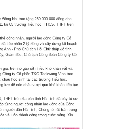
h Đồng Nai trao tặng 250.000.000 đồng cho
11 tại 05 trường Tiểu học, THCS, THPT trên
thể công nhân, người lao động Công ty Cổ
ã tiếp nhận 2 tỷ​​​ đồng và xây dựng kế hoạch
g Anh - Phó Chủ tịch Hội Chữ thập đỏ tỉnh
ủy, Giám đốc, Chủ tịch Công đoàn Công ty Cổ
 già, trẻ nhỏ gặp rất nhiều khó khăn vất vã.
ng Công ty Cổ phần TKG Taekwang Vina trao
c cháu học sinh tại các trường Tiểu học,
ng lực để các cháu vượt qua khó khăn tiếp tục
, THPT trên địa bàn​ tỉnh Hà Tĩnh đã bày tỏ sự
 góp từng người công nhân lao động của Công
 người dân Hà Tĩnh, Chúng tôi rất trân trọng
e và luôn thành công trong cuộc sống. Xin