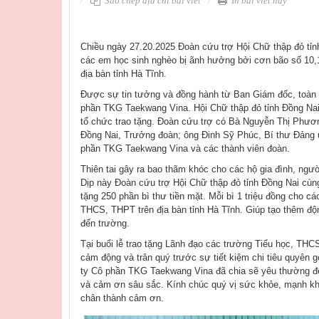
Sao chép địa chỉ bài viết
In bài viết này
​Chiều ngày 27.20.2025 Đoàn cứu trợ Hội Chữ thập đỏ tỉn
các em học sinh nghèo bị ãnh hưởng bởi cơn bão số 10,
địa bàn tỉnh Hà Tĩnh.
Được sự tin tưởng và đồng hành từ Ban Giám đốc, toàn 
phần TKG Taekwang Vina. Hội Chữ thập đỏ tỉnh Đồng Nai đ
tổ chức trao tặng. Đoàn cứu trợ có Bà Nguyễn Thị Phươn
Đồng Nai, Trưởng đoàn; ông Đinh Sỹ Phúc, Bí thư Đảng 
phần TKG Taekwang Vina và các thành viên đoàn.
Thiên tai gây ra bao thãm khóc cho các hộ gia đình, người
Dịp này Đoàn cứu trợ Hội Chữ thập đỏ tỉnh Đồng Nai cù
tặng 250 phần bì thư tiền mặt. Mỗi bì 1 triệu đồng cho cá
THCS, THPT trên địa bàn tỉnh Hà Tĩnh. Giúp tạo thêm độ
đến trường.
Tại buổi lễ trao tặng Lãnh đạo các trường Tiểu học, THCS
cảm động và trân quý trước sự tiết kiệm chi tiêu quyên
ty Cô phần TKG Taekwang Vina đã chia sẽ yêu thường đến
và cảm ơn sâu sắc. Kính chúc quý vị sức khỏe, mạnh khỏ
chân thành cảm ơn.