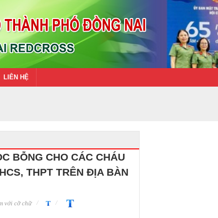
LIÊN HỆ
ỌC BỖNG CHO CÁC CHÁU
HCS, THPT TRÊN ĐỊA BÀN
 với cỡ chữ