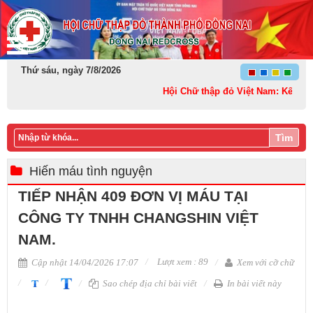
Thứ sáu, ngày 7/8/2026
Hội Chữ thập đỏ Việt Nam: Kết nối – S
Tìm
Hiến máu tình nguyện
TIẾP NHẬN 409 ĐƠN VỊ MÁU TẠI
CÔNG TY TNHH CHANGSHIN VIỆT
NAM.
Lượt xem : 89
Cập nhật 14/04/2026 17:07
Xem với cỡ chữ
Sao chép địa chỉ bài viết
In bài viết này