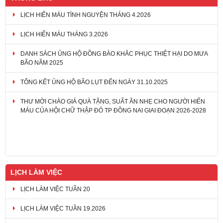
LỊCH HIẾN MÁU TÌNH NGUYỆN THÁNG 4.2026
LỊCH HIẾN MÁU THÁNG 3.2026
DANH SÁCH ỦNG HỘ ĐỒNG BÀO KHẮC PHỤC THIỆT HẠI DO MƯA
BÃO NĂM 2025
TỔNG KẾT ỦNG HỘ BÃO LỤT ĐẾN NGÀY 31.10.2025
THƯ MỜI CHÀO GIÁ QUÀ TẶNG, SUẤT ĂN NHẸ CHO NGƯỜI HIẾN
MÁU CỦA HỘI CHỮ THẬP ĐỎ TP ĐỒNG NAI GIAI ĐOẠN 2026-2028
LỊCH LÀM VIỆC
LỊCH LÀM VIỆC TUẦN 20
LỊCH LÀM VIỆC TUẦN 19.2026