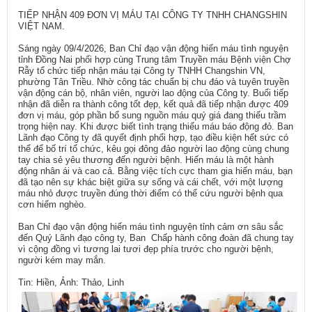
TIẾP NHẬN 409 ĐƠN VỊ MÁU TẠI CÔNG TY TNHH CHANGSHIN
VIỆT NAM.
Sáng ngày 09/4/2026, Ban Chỉ đạo vận động hiến máu tình nguyện
tỉnh Đồng Nai phối hợp cùng Trung tâm Truyền máu Bệnh viện Chợ
Rẫy tổ chức tiếp nhận máu tại Công ty TNHH Changshin VN,
phường Tân Triều. Nhờ công tác chuẩn bị chu đáo và tuyên truyền
vận động cán bộ, nhân viên, người lao động của Công ty. Buổi tiếp
nhận đã diễn ra thành công tốt đẹp, kết quả đã tiếp nhận được 409
đơn vị máu, góp phần bổ sung nguồn máu quý giá đang thiếu trầm
trọng hiện nay. Khi được biết tình trạng thiếu máu báo động đỏ. Ban
Lãnh đạo Công ty đã quyết định phối hợp, tạo điều kiện hết sức có
thể để bố trí tổ chức, kêu gọi đông đảo người lao động cùng chung
tay chia sẻ yêu thương đến người bệnh. Hiến máu là một hành
động nhân ái và cao cả. Bằng việc tích cực tham gia hiến máu, bạn
đã tạo nên sự khác biệt giữa sự sống và cái chết, với một lượng
máu nhỏ được truyền đúng thời điểm có thể cứu người bệnh qua
cơn hiểm nghèo.
Ban Chỉ đạo vận động hiến máu tình nguyện tỉnh cảm ơn sâu sắc
đến Quý Lãnh đạo công ty, Ban Chấp hành công đoàn đã chung tay
vì cộng đồng vì tương lai tươi đẹp phía trước cho người bệnh,
người kém may mắn.
Tin: Hiền, Ảnh: Thảo, Linh​