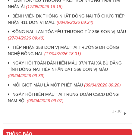
LAN TỎA YÊU THƯƠNG – KẾT NỐI NHỮNG TRÁI TIM
NHÂN ÁI
(17/05/2026 16:18)
BỆNH VIỆN ĐK THỐNG NHẤT ĐỒNG NAI TỔ CHỨC TIẾP
NHẬN 411 ĐƠN VỊ MÁU.
(08/05/2026 09:24)
ĐỒNG NAI: LAN TỎA YÊU THƯƠNG TỪ 366 ĐƠN VỊ MÁU
(27/04/2026 09:40)
TIẾP NHẬN 358 ĐƠN VỊ MÁU TẠI TRƯỜNG ĐH CÔNG
NGHỆ ĐỒNG NAI.
(17/04/2026 18:31)
NGÀY HỘI TOÀN DÂN HIẾN MÁU 07/4 TẠI XÃ BÙ ĐĂNG
TỈNH ĐỒNG NAI TIẾP NHẬN ĐẠT 366 ĐƠN VỊ MÁU
(09/04/2026 09:39)
MỖI GIỌT MÁU LÀ MỘT PHÉP MÀU
(09/04/2026 09:20)
NGÀY HỘI HIẾN MÁU TẠI TRUNG ĐOÀN CSCĐ ĐÔNG
NAM BỘ.
(09/04/2026 09:07)
1 - 10
THÔNG BÁO