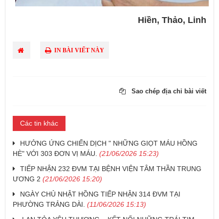
Hiền, Thảo, Linh
IN BÀI VIẾT NÀY
Sao chép địa chỉ bài viết
Các tin khác
HƯỞNG ỨNG CHIẾN DỊCH " NHỮNG GIỌT MÁU HỒNG
HÈ" VỚI 303 ĐƠN VỊ MÁU.
(21/06/2026 15:23)
TIẾP NHẬN 232 ĐVM TẠI BỆNH VIỆN TÂM THẦN TRUNG
ƯƠNG 2
(21/06/2026 15:20)
NGÀY CHỦ NHẬT HỒNG TIẾP NHẬN 314 ĐVM TẠI
PHƯỜNG TRẢNG DÀI.
(11/06/2026 15:13)