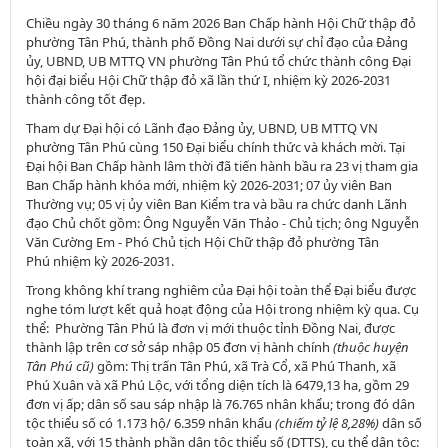
Chiều ngày 30 tháng 6 năm 2026 Ban Chấp hành Hội Chữ thập đỏ
phường Tân Phú, thành phố Đồng Nai dưới sự chỉ đạo của Đảng
ủy, UBND, UB MTTQ VN phường Tân Phú tổ chức thành công Đại
hội đại biểu Hội Chữ thập đỏ xã lần thứ I, nhiệm kỳ 2026-2031
thành công tốt đẹp.
Tham dự Đại hội có Lãnh đạo Đảng ủy, UBND, UB MTTQ VN
phường Tân Phú cùng 150 Đại biểu chính thức và khách mời. Tại
Đại hội Ban Chấp hành lâm thời đã tiến hành bầu ra 23 vị tham gia
Ban Chấp hành khóa mới, nhiệm kỳ 2026-2031; 07 ủy viên Ban
Thường vụ; 05 vị ủy viên Ban Kiểm tra và bầu ra chức danh Lãnh
đạo Chủ chốt gồm: Ông Nguyễn Văn Thảo - Chủ tịch; ông Nguyễn
Văn Cường Em - Phó Chủ tịch Hội Chữ thập đỏ phường Tân
Phú nhiệm kỳ 2026-2031.
Trong không khí trang nghiêm của Đại hội toàn thể Đại biểu được
nghe tóm lượt kết quả hoạt động của Hội trong nhiệm kỳ qua. Cụ
thể: Phường
Tân Phú là đơn vị mới thuộc tỉnh Đồng Nai, được
thành lập trên cơ sở sáp nhập 05 đơn vị hành chính
(thuộc huyện
Tân Phú cũ)
gồm: Thị trấn Tân Phú, xã Trà Cổ, xã Phú Thanh, xã
Phú Xuân và xã Phú Lộc, với tổng diện tích là
6479,13 ha
, gồm 29
đơn vị ấp; dân số sau sáp nhập là 76.765 nhân khẩu; trong đó dân
tộc thiểu số có 1.173 hộ/ 6.359 nhân khẩu
(chiếm tỷ lệ 8,28%)
dân số
toàn xã, với 15 thành phần dân tộc thiểu số (DTTS), cụ thể dân tộc: