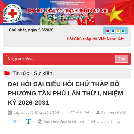
Chủ nhật, ngày 9/8/2026
Hội Chữ thập đỏ Việt Nam: Kết nối – Sẻ 
Tìm
Tin tức - Sự kiện
ĐẠI HỘI ĐẠI BIỂU HỘI CHỮ THẬP ĐỎ
PHƯỜNG TÂN PHÚ LẦN THỨ I, NHIỆM
KỲ 2026-2031
Lượt xem : 64
Cập nhật 01/07/2026 10:54
Xem với cỡ chữ
Sao chép địa chỉ bài viết
In bài viết này