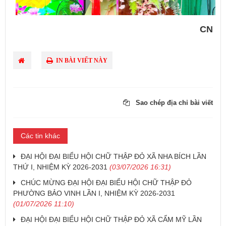
CN
IN BÀI VIẾT NÀY
Sao chép địa chỉ bài viết
Các tin khác
ĐẠI HỘI ĐẠI BIỂU HỘI CHỮ THẬP ĐỎ XÃ NHA BÍCH LẦN
THỨ I, NHIỆM KỲ 2026-2031
(03/07/2026 16:31)
CHÚC MỪNG ĐẠI HỘI ĐẠI BIỂU HỘI CHỮ THẬP ĐỎ
PHƯỜNG BẢO VINH LẦN I, NHIỆM KỲ 2026-2031
(01/07/2026 11:10)
ĐẠI HỘI ĐẠI BIỂU HỘI CHỮ THẬP ĐỎ XÃ CẨM MỸ LẦN