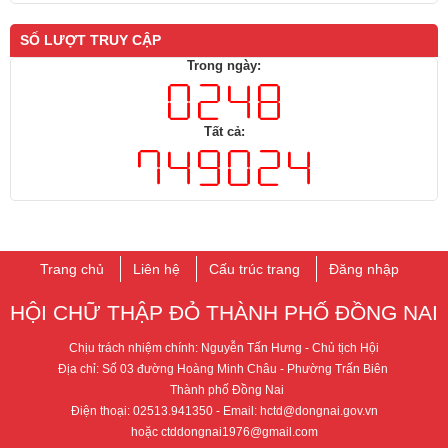
SỐ LƯỢT TRUY CẬP
Trong ngày:
Tất cả:
Trang chủ
Liên hệ
Cấu trúc trang
Đăng nhập
HỘI CHỮ THẬP ĐỎ THÀNH PHỐ ​ĐỒNG NAI
Chịu trách nhiệm chính: Nguyễn Tấn Hưng - ​Chủ tịch Hội
Địa chỉ: Số 03 đường Hoàng Minh Châu - Phường Trấn Biên
T​hành phố Đồng Nai
Điện thoại: 02513.941350
- Email: hctd@dongnai.gov.vn​​
hoặc ctddongnai1976@gmail.com​