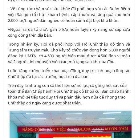
- Về công tác chăm sóc sức khỏe đã phối hợp với các Đoàn Bệnh
viện Sài gòn tổ chức khám bệnh, cấp thuốc và tặng quà cho hơn
2.000 lượt người dân nghèo có hoàn cảnh đặt biệt khó khăn.
+Ngoài ra đã tổ chức gần 5 lớp huấn luyện kỹ năng sơ cấp cứu
cộng đồng trên địa bàn.
Trong nhiệm kỳ, Hội đã phối hợp với Hội Chữ thập đỏ tỉnh và
Trung tâm truyền máu Chợ Rẫy tổ chức vận động hơn 5.000 người
đăng ký HMTN, có 4.500 người hiến máu được 4.500 đơn vị máu
và 2 người tình nguyện hiến xác, mô tạng sau khi qua đời.
Luôn tăng cường triển khai hoạt động, duy trì sinh hoạt công tác
Chữ thập đỏ tại các trường học trên địa bàn.
Trên đây là những con số thể hiện sự nổ lực, cố gắng hết sức của
toàn thể Ban Chấp hành Hội Chữ thập đỏ khóa cũ. Ban Chấp hành
khóa mới sẽ tiếp tục duy trì và phấn dấu hơn nữa để Phong trào
Chữ thập đỏ ngày càng được phát triển.​​