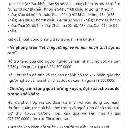
Hoa 993 hộ/5.740 khẩu; Tày 55 hộ/211 khẩu; Chăm 08 hộ/ 16 khẩu;
Nùng 13 hộ/49 khẩu; Khơme 54 hộ/168 khẩu; Mường 10 hộ/41
khẩu; K’ho 04 hộ/13 khẩu; Bana 02 hộ /02 khẩu; Mông 15 hộ/56
khẩu; Sán dìu 03 hộ/18 khẩu; Gairai 02 hộ/11 khẩu; Chơro 06 hộ/15
khẩu; Thái 05 hộ/14 khẩu; Châu mạ 02 hộ/ 03khẩu; Dao 01 hộ/ 01
khẩu.
Kết quả hoạt động phong trào trong nhiệm kỳ qua:
- Về phong trào
“Tết vì người nghèo và nạn nhân chất độc da
cam"
:
Hỗ trợ tặng quà cho người nghèo và nạn nhân chất độc da cam
6.769 phần quà, trị giá: 3.384.500.000đ.
Hội Chữ thập đỏ tỉnh và các ban ngành hỗ trợ 757 phần quà cho
người nghèo và nạn nhân chất độc da cam, trị giá: 378.500.000đ.
- Chương trình tặng quà thường xuyên, đột xuất cho các đối
tượng khó khăn:
Hội đã phối hợp với các đoàn từ thiện và vận động các mạnh
thường quân, các nhà hảo tâm trong và ngoài tỉnh đã tổ chức cứu
trợ cho 10.682 trường hợp, cấp quà và tiền mặt trị giá:
375.370.000đ gồm các đối tượng sau:
+ Trợ cấp khó khăn đột xuất: 788 người, trị giá: 170.490.000đ