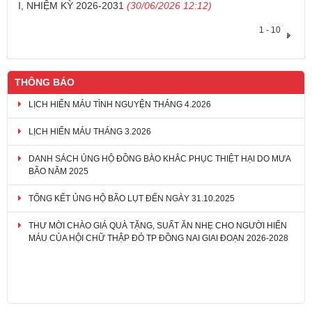
I, NHIỆM KỲ 2026-2031
(30/06/2026 12:12)
1 - 10
THÔNG BÁO
LỊCH HIẾN MÁU TÌNH NGUYỆN THÁNG 4.2026
LỊCH HIẾN MÁU THÁNG 3.2026
DANH SÁCH ỦNG HỘ ĐỒNG BÀO KHẮC PHỤC THIỆT HẠI DO MƯA
BÃO NĂM 2025
TỔNG KẾT ỦNG HỘ BÃO LỤT ĐẾN NGÀY 31.10.2025
THƯ MỜI CHÀO GIÁ QUÀ TẶNG, SUẤT ĂN NHẸ CHO NGƯỜI HIẾN
MÁU CỦA HỘI CHỮ THẬP ĐỎ TP ĐỒNG NAI GIAI ĐOẠN 2026-2028