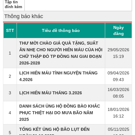
Tập tin
đính kèm
Thông báo khác
Ngày
STT
Tiêu đề thông báo
đăng
THƯ MỜI CHÀO GIÁ QUÀ TẶNG, SUẤT
ĂN NHẸ CHO NGƯỜI HIẾN MÁU CỦA HỘI
29/05/2026
1
CHỮ THẬP ĐỎ TP ĐỒNG NAI GIAI ĐOẠN
15:19
2026-2028
LỊCH HIẾN MÁU TÌNH NGUYỆN THÁNG
09/04/2026
2
4.2026
09:43
16/03/2026
3
LỊCH HIẾN MÁU THÁNG 3.2026
08:05
DANH SÁCH ỦNG HỘ ĐỒNG BÀO KHẮC
18/01/2026
4
PHỤC THIỆT HẠI DO MƯA BÃO NĂM
16:12
2025
TỔNG KẾT ỦNG HỘ BÃO LỤT ĐẾN
05/11/2025
5