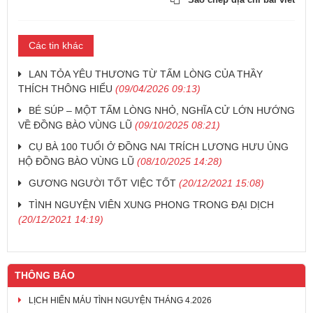
Các tin khác
LAN TỎA YÊU THƯƠNG TỪ TẤM LÒNG CỦA THẦY
THÍCH THÔNG HIỂU
(09/04/2026 09:13)
BÉ SÚP – MỘT TẤM LÒNG NHỎ, NGHĨA CỬ LỚN HƯỚNG
VỀ ĐỒNG BÀO VÙNG LŨ
(09/10/2025 08:21)
CỤ BÀ 100 TUỔI Ở ĐỒNG NAI TRÍCH LƯƠNG HƯU ỦNG
HỘ ĐỒNG BÀO VÙNG LŨ
(08/10/2025 14:28)
GƯƠNG NGƯỜI TỐT VIỆC TỐT
(20/12/2021 15:08)
TÌNH NGUYỆN VIÊN XUNG PHONG TRONG ĐẠI DỊCH
(20/12/2021 14:19)
THÔNG BÁO
LỊCH HIẾN MÁU TÌNH NGUYỆN THÁNG 4.2026