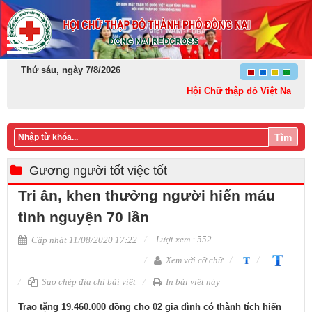
Thứ sáu, ngày 7/8/2026
Hội Chữ thập đỏ Việt Nam: Kết n
Tìm
Gương người tốt việc tốt
Tri ân, khen thưởng người hiến máu
tình nguyện 70 lần
Lượt xem : 552
Cập nhật 11/08/2020 17:22
Xem với cỡ chữ
Sao chép địa chỉ bài viết
In bài viết này
​Trao tặng 19.460.000 đồng cho 02 gia đình có thành tích hiến