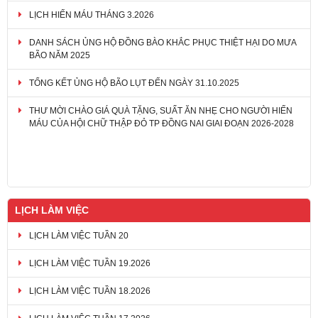
LỊCH HIẾN MÁU THÁNG 3.2026
DANH SÁCH ỦNG HỘ ĐỒNG BÀO KHẮC PHỤC THIỆT HẠI DO MƯA
BÃO NĂM 2025
TỔNG KẾT ỦNG HỘ BÃO LỤT ĐẾN NGÀY 31.10.2025
THƯ MỜI CHÀO GIÁ QUÀ TẶNG, SUẤT ĂN NHẸ CHO NGƯỜI HIẾN
MÁU CỦA HỘI CHỮ THẬP ĐỎ TP ĐỒNG NAI GIAI ĐOẠN 2026-2028
LỊCH LÀM VIỆC
LỊCH LÀM VIỆC TUẦN 20
LỊCH LÀM VIỆC TUẦN 19.2026
LỊCH LÀM VIỆC TUẦN 18.2026
LỊCH LÀM VIỆC TUẦN 17.2026