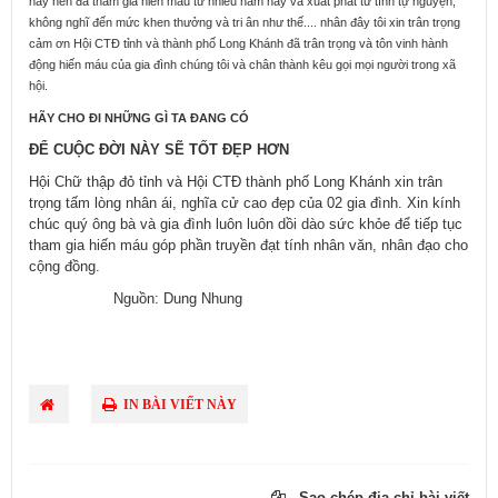
này nên đã tham gia hiến máu từ nhiều năm nay và xuất phát từ tính tự nguyện,
không nghĩ đến mức khen thưởng và tri ân như thế.... nhân đây tôi xin trân trọng
cảm ơn Hội CTĐ tỉnh và thành phố Long Khánh đã trân trọng và tôn vinh hành
động hiến máu của gia đình chúng tôi và chân thành kêu gọi mọi người trong xã
hội.
HÃY CHO ĐI NHỮNG GÌ TA ĐANG CÓ
ĐỂ CUỘC ĐỜI NÀY SẼ TỐT ĐẸP HƠN
Hội Chữ thập đỏ tỉnh và Hội CTĐ thành phố Long Khánh xin trân
trọng tấm lòng nhân ái, nghĩa cử cao đẹp của 02 gia đình. Xin kính
chúc quý ông bà và gia đình luôn luôn dồi dào sức khỏe để tiếp tục
tham gia hiến máu góp phần truyền đạt tính nhân văn, nhân đạo cho
cộng đồng.
Nguồn: Dung Nhung
IN BÀI VIẾT NÀY
Sao chép địa chỉ bài viết