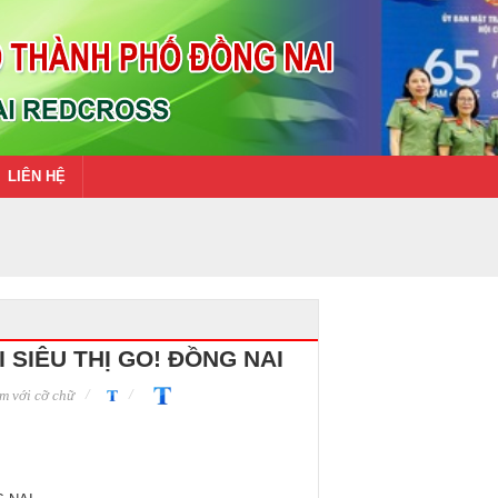
LIÊN HỆ
 SIÊU THỊ GO! ĐỒNG NAI
m với cỡ chữ