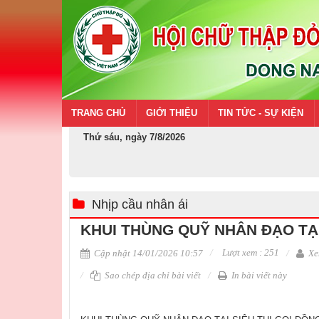
TRANG CHỦ
GIỚI THIỆU
TIN TỨC - SỰ KIỆN
Thứ sáu, ngày 7/8/2026
Nhịp cầu nhân ái
KHUI THÙNG QUỸ NHÂN ĐẠO TẠI
Lượt xem : 251
Cập nhật 14/01/2026 10:57
Xe
Sao chép địa chỉ bài viết
In bài viết này