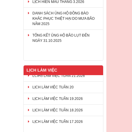
DANH SÁCH ỦNG HỘ ĐỒNG BÀO
KHẮC PHỤC THIỆT HẠI DO MƯA BÃO
NĂM 2025
TỔNG KẾT ỦNG HỘ BÃO LỤT ĐẾN
NGÀY 31.10.2025
THƯ MỜI CHÀO GIÁ QUÀ TẶNG, SUẤT
ĂN NHẸ CHO NGƯỜI HIẾN MÁU CỦA
HỘI CHỮ THẬP ĐỎ TP ĐỒNG NAI GIAI
ĐOẠN 2026-2028
LỊCH LÀM VIỆC
LỊCH LÀM VIỆC TUẦN 20
LỊCH LÀM VIỆC TUẦN 19.2026
LỊCH LÀM VIỆC TUẦN 18.2026
LỊCH LÀM VIỆC TUẦN 17.2026
LCIH5 LÀM VIỆC TUẦN 21.2026