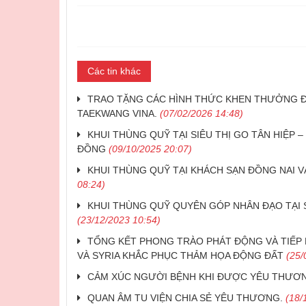
Các tin khác
TRAO TẶNG CÁC HÌNH THỨC KHEN THƯỞNG Đ
TAEKWANG VINA.
(07/02/2026 14:48)
KHUI THÙNG QUỸ TẠI SIÊU THỊ GO TÂN HIỆP 
ĐỒNG
(09/10/2025 20:07)
​KHUI THÙNG QUỸ TẠI KHÁCH SẠN ĐỒNG NAI 
08:24)
KHUI THÙNG QUỸ QUYÊN GÓP NHÂN ĐẠO TẠI SI
(23/12/2023 10:54)
​TỔNG KẾT PHONG TRÀO PHÁT ĐỘNG VÀ TIẾP
VÀ SYRIA KHẮC PHỤC THẢM HỌA ĐỘNG ĐẤT
(25/
CẢM XÚC NGƯỜI BỆNH KHI ĐƯỢC YÊU THƯƠ
​QUAN ÂM TU VIỆN CHIA SẺ YÊU THƯƠNG.
(18/