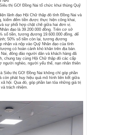
G NAI
Siêu thị GO! Đồng Nai tổ chức khui thùng Quỹ
diện lãnh đạo Hội Chữ thập đỏ tỉnh Đồng Nai và
, kiểm đếm tiền được thực hiện công khai,
 và sự phối hợp chặt chẽ giữa hai đơn vị.
 Nhân đạo là 39.200.000 đồng. Trên cơ sở
50% số tiền, tương đương 19.600.000 đồng, để
nh; 50% số tiền còn lại, tương đương
ếp nhận và nộp vào Quỹ Nhân đạo của tỉnh
 tượng có hoàn cảnh khó khăn trên địa bàn.
 Nai, đông đảo người dân và khách hàng đã
ách, chung tay cùng Hội Chữ thập đỏ các cấp
rợ người nghèo, người yếu thế, nạn nhân thiên
và Siêu thị GO! Đồng Nai không chỉ góp phần
 còn phát huy hiệu quả mô hình liên kết giữa
xã hội. Qua đó, góp phần lan tỏa những giá trị
 và trách nhiệm.