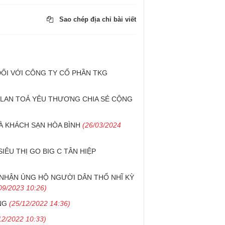
Sao chép địa chỉ bài viết
ỐI VỚI CÔNG TY CỔ PHẦN TKG
– LAN TOẢ YÊU THƯƠNG CHIA SẺ CỘNG
VÀ KHÁCH SẠN HÒA BÌNH
(26/03/2024
ÊU THỊ GO BIG C TÂN HIỆP
 NHẬN ỦNG HỘ NGƯỜI DÂN THỔ NHĨ KỲ
09/2023 10:26)
NG
(25/12/2022 14:36)
12/2022 10:33)