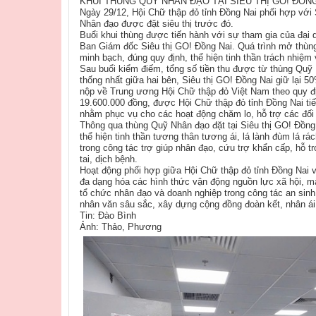
KHUI THÙNG QUỸ NHÂN ĐẠO TẠI SIÊU THỊ GO! ĐỒN
Ngày 29/12, Hội Chữ thập đỏ tỉnh Đồng Nai phối hợp với 
Nhân đạo được đặt siêu thị trước đó.
Buổi khui thùng được tiến hành với sự tham gia của đại 
Ban Giám đốc Siêu thị GO! Đồng Nai. Quá trình mở thùng
minh bạch, đúng quy định, thể hiện tinh thần trách nhiệm
Sau buổi kiểm điếm, tổng số tiền thu được từ thùng Quỹ
thống nhất giữa hai bên, Siêu thị GO! Đồng Nai giữ lại 
nộp về Trung ương Hội Chữ thập đỏ Việt Nam theo quy đị
19.600.000 đồng, được Hội Chữ thập đỏ tỉnh Đồng Nai ti
nhằm phục vụ cho các hoạt động chăm lo, hỗ trợ các đối
Thông qua thùng Quỹ Nhân đạo đặt tại Siêu thị GO! Đồng
thể hiện tinh thần tương thân tương ái, lá lành đùm lá r
trong công tác trợ giúp nhân đạo, cứu trợ khẩn cấp, hỗ t
tai, dịch bệnh.
Hoạt động phối hợp giữa Hội Chữ thập đỏ tỉnh Đồng Nai 
đa dạng hóa các hình thức vận động nguồn lực xã hội, mà
tổ chức nhân đạo và doanh nghiệp trong công tác an sinh 
nhân văn sâu sắc, xây dựng cộng đồng đoàn kết, nhân ái
Tin: Đào Bình
Ảnh: Thảo, Phương​