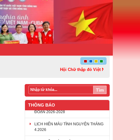
Hội Chữ thập đỏ Việt Nam: Kết nối – Sẻ chia 
Tìm
THÔNG BÁO
LỊCH HIẾN MÁU TÌNH NGUYỆN THÁNG
4.2026
LỊCH HIẾN MÁU THÁNG 3.2026