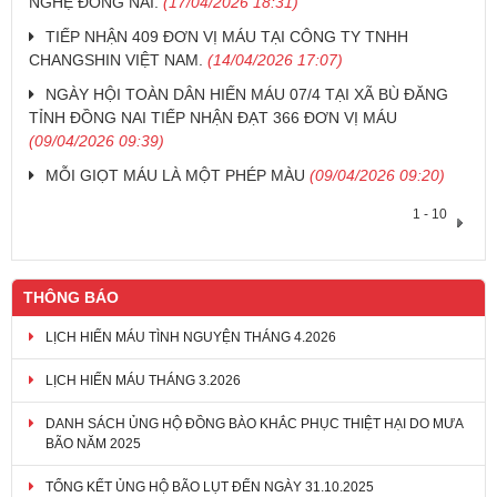
NGHỆ ĐỒNG NAI.
(17/04/2026 18:31)
TIẾP NHẬN 409 ĐƠN VỊ MÁU TẠI CÔNG TY TNHH
CHANGSHIN VIỆT NAM.
(14/04/2026 17:07)
NGÀY HỘI TOÀN DÂN HIẾN MÁU 07/4 TẠI XÃ BÙ ĐĂNG
TỈNH ĐỒNG NAI TIẾP NHẬN ĐẠT 366 ĐƠN VỊ MÁU
(09/04/2026 09:39)
MỖI GIỌT MÁU LÀ MỘT PHÉP MÀU
(09/04/2026 09:20)
1 - 10
THÔNG BÁO
LỊCH HIẾN MÁU TÌNH NGUYỆN THÁNG 4.2026
LỊCH HIẾN MÁU THÁNG 3.2026
DANH SÁCH ỦNG HỘ ĐỒNG BÀO KHẮC PHỤC THIỆT HẠI DO MƯA
BÃO NĂM 2025
TỔNG KẾT ỦNG HỘ BÃO LỤT ĐẾN NGÀY 31.10.2025