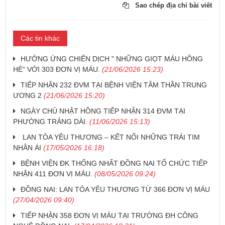
Sao chép địa chỉ bài viết
Các tin khác
HƯỞNG ỨNG CHIẾN DỊCH " NHỮNG GIỌT MÁU HỒNG
HÈ" VỚI 303 ĐƠN VỊ MÁU.
(21/06/2026 15:23)
TIẾP NHẬN 232 ĐVM TẠI BỆNH VIỆN TÂM THẦN TRUNG
ƯƠNG 2
(21/06/2026 15:20)
NGÀY CHỦ NHẬT HỒNG TIẾP NHẬN 314 ĐVM TẠI
PHƯỜNG TRẢNG DÀI.
(11/06/2026 15:13)
LAN TỎA YÊU THƯƠNG – KẾT NỐI NHỮNG TRÁI TIM
NHÂN ÁI
(17/05/2026 16:18)
BỆNH VIỆN ĐK THỐNG NHẤT ĐỒNG NAI TỔ CHỨC TIẾP
NHẬN 411 ĐƠN VỊ MÁU.
(08/05/2026 09:24)
ĐỒNG NAI: LAN TỎA YÊU THƯƠNG TỪ 366 ĐƠN VỊ MÁU
(27/04/2026 09:40)
TIẾP NHẬN 358 ĐƠN VỊ MÁU TẠI TRƯỜNG ĐH CÔNG