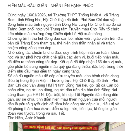
HIẾN MÁU ĐẦU XUÂN - NHÂN LÊN HẠNH PHÚC.
Cùng ngày 16/01/2026, tại Trường THPT Thống Nhất A, xã Trảng
Bom, tỉnh Đồng Nai, Hội Chữ thập đỏ tỉnh- Phó Ban Chỉ đạo vận
động hiến máu tình nguyện tỉnh Đồng Nai cùng Hội Chữ thập đỏ xã
Trảng Bom phối hợp với Trung tâm Truyền máu Chợ Rẫy tổ chức
tiếp nhận máu hưởng ứng Chiến dịch Lễ Hội xuân hồng.
Chương trình thu hút đông đảo cán bộ, nhân viên, giáo viên trên địa
bàn xã Trảng Bom tham gia, thể hiện tinh thần nhân ái và trách
nhiệm cộng đồng cao đẹp.
Nhờ công tác chuẩn bị chu đáo, quy trình tiếp nhận an toàn, khoa
học và sự phối hợp chặt chẽ giữa các đơn vị, buổi tiếp nhận máu
đã diễn ra thành công tốt đẹp. Kết quả đã tiếp nhận 163 đơn vị máu,
góp phần bổ sung nguồn máu quý giá đang thiếu, đặc biệt trong thời
điểm nhu cầu máu điều trị ngày càng tăng.
Để có đủ nguồn máu để cấp cứu truyền máu cho bệnh nhân đang
điều trị trong Bệnh Viện, Thường trực Hội Chữ thập đỏ tỉnh - Phó
Ban Chỉ đạo vận động HMTN tỉnh Đồng Nai kêu gọi tất cả Cán bộ,
nhân viên, người lao động, người dân trên địa bàn tỉnh Đồng Nai
cùng tham gia HMTN. Đặc biệt, khi dịp Tết Nguyên đán đang đến
gần, sự sẻ chia, tinh thần hiến máu thiện nguyện của mỗi người
dân là yếu tố quyết định để đảm bảo công tác cấp cứu, điều trị và
đề phòng thảm họa được diễn ra kịp thời, liên tục, không bị gián
đoạn vào trước, trong và sau Tết.
Tin: Hiền, Ảnh: Khánh​