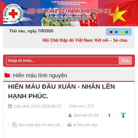
Thứ sáu, ngày 7/8/2026
Hội Chữ thập đỏ Việt Nam: Kết nối – Sẻ chia và Lan t
Tìm
Hiến máu tình nguyện
HIẾN MÁU ĐẦU XUÂN - NHÂN LÊN
HẠNH PHÚC.
Lượt xem : 213
Cập nhật 23/01/2026 08:15
Xem với cỡ chữ
Sao chép địa chỉ bài viết
In bài viết này