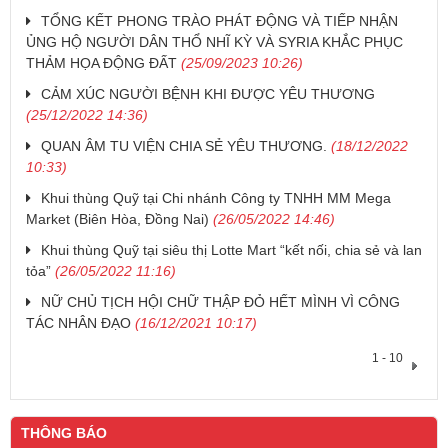
​TỔNG KẾT PHONG TRÀO PHÁT ĐỘNG VÀ TIẾP NHẬN
ỦNG HỘ NGƯỜI DÂN THỔ NHĨ KỲ VÀ SYRIA KHẮC PHỤC
THẢM HỌA ĐỘNG ĐẤT
(25/09/2023 10:26)
CẢM XÚC NGƯỜI BỆNH KHI ĐƯỢC YÊU THƯƠNG
(25/12/2022 14:36)
​QUAN ÂM TU VIỆN CHIA SẺ YÊU THƯƠNG.
(18/12/2022
10:33)
​Khui thùng Quỹ tại Chi nhánh Công ty TNHH MM Mega
Market (Biên Hòa, Đồng Nai)
(26/05/2022 14:46)
​Khui thùng Quỹ tại siêu thị Lotte Mart “kết nối, chia sẻ và lan
tỏa”
(26/05/2022 11:16)
​NỮ CHỦ TỊCH HỘI CHỮ THẬP ĐỎ HẾT MÌNH VÌ CÔNG
TÁC NHÂN ĐẠO
(16/12/2021 10:17)
1 - 10
THÔNG BÁO