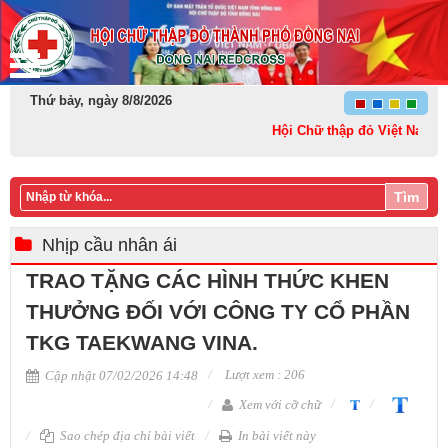
Thứ bảy, ngày 8/8/2026
Hội Chữ thập đỏ Việt Nam: Kết n
Tìm
Nhịp cầu nhân ái
TRAO TẶNG CÁC HÌNH THỨC KHEN
THƯỞNG ĐỐI VỚI CÔNG TY CỔ PHẦN
TKG TAEKWANG VINA.
Lượt xem : 206
Cập nhật 07/02/2026 14:48
Xem với cỡ chữ
Sao chép địa chỉ bài viết
In bài viết này