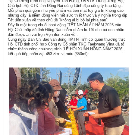
Tại Chương trình ông Nguyễn Tấn Hưng, UVBTV Trung ương Hội,
Chủ tịch Hội CTĐ tỉnh Đồng Nai cùng Lãnh đạo công ty trao tặng.
Mỗi phần quà gồm nhu yếu phẩm và tiền mặt tuy giá trị không cao
nhưng đây là niềm động viên hết sức thiết thực và ý nghĩa trong dịp
Tết đến xuân về theo chủ đề “không ai bị bỏ lại phía sau”.
Đây là một trong chuỗi hoạt động “TẾT NHÂN ÁI” NĂM 2026 của
Hội Chữ thập đỏ tỉnh Đồng Nai nhằm chăm lo Tết cho bà con nhân
dân được an vui trọn Vẹn đón xuân về .
Cùng ngày Ban Chỉ đạo vận động HMTN Tỉnh cơ quan thường trực
Hội CTĐ tỉnh phối hợp Công ty Cổ phần TKG Taekwang Vina đã tổ
chức thành công chương trình “LỄ HỘI XUÂN HỒNG NĂM” 2026,
kết quả tiếp nhận đạt 453 đơn vị máu (350ml).