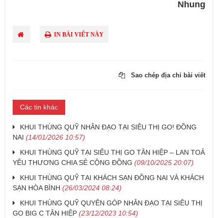
Nhung
IN BÀI VIẾT NÀY
Sao chép địa chỉ bài viết
Các tin khác
KHUI THÙNG QUỸ NHÂN ĐẠO TẠI SIÊU THỊ GO! ĐỒNG
NAI
(14/01/2026 10:57)
KHUI THÙNG QUỸ TẠI SIÊU THỊ GO TÂN HIỆP – LAN TOẢ
YÊU THƯƠNG CHIA SẺ CỘNG ĐỒNG
(09/10/2025 20:07)
​KHUI THÙNG QUỸ TẠI KHÁCH SẠN ĐỒNG NAI VÀ KHÁCH
SẠN HÒA BÌNH
(26/03/2024 08:24)
KHUI THÙNG QUỸ QUYÊN GÓP NHÂN ĐẠO TẠI SIÊU THỊ
GO BIG C TÂN HIỆP
(23/12/2023 10:54)