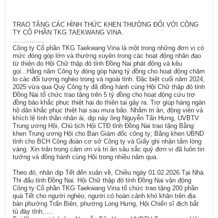
TRAO TẶNG CÁC HÌNH THỨC KHEN THƯỞNG ĐỐI VỚI CÔNG
TY CỔ PHẦN TKG TAEKWANG VINA.
……………
Công ty Cổ phần TKG Taekwang Vina là một trong những đơn vị có
mức đóng góp lớn và thường xuyên trong các hoạt động nhân đạo
từ thiện do Hội Chữ thập đỏ tỉnh Đồng Nai phát động và kêu
gọi...Hằng năm Công ty đóng góp hàng tỷ đồng cho hoạt động chăm
lo các đối tượng nghèo trong và ngoài tỉnh. Đặc biệt cuối năm 2024,
2025 vừa qua Quý Công ty đã đồng hành cùng Hội Chữ thập đỏ tỉnh
Đồng Nai tổ chức trao tặng trên 5 tỷ đồng cho hoạt động cứu trợ
đồng bào khắc phục thiệt hại do thiên tai gây ra. Trợ giúp hàng ngàn
hộ dân khắc phục thiệt hại sau mưa bão. Nhằm tri ân, động viên và
khích lệ tinh thần nhân ái, dịp này ông Nguyễn Tấn Hưng, UVBTV
Trung ương Hội, Chủ tịch Hội CTĐ tỉnh Đồng Nai trao tặng Bằng
khen Trung ương Hội cho Ban Giám đốc công ty; Bằng khen UBND
tỉnh cho BCH Công đoàn cơ sở Công ty và Giấy ghi nhận tấm lòng
vàng. Xin trân trọng cảm ơn và tri ân sâu sắc quý đơn vị đã luôn tin
tưởng và đồng hành cùng Hội trong nhiều năm qua.
Theo đó, nhân dịp Tết đến xuân về, Chiều ngày 01.02.2026 Tại Nhà
Thi đấu tỉnh Đồng Nai. Hội Chữ thập đỏ tỉnh Đồng Nai vận động
Công ty Cổ phần TKG Taekwang Vina tổ chức trao tặng 200 phần
quà Tết cho người nghèo, người có hoàn cảnh khó khăn trên địa
bàn phường Trấn Biên, phường Long Hưng, Hội Chiến sĩ địch bắt
tù đày tỉnh,….