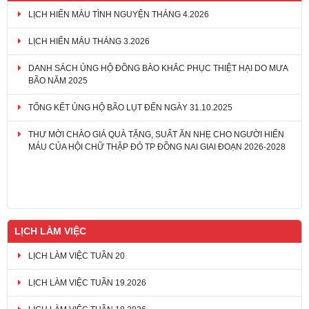
LỊCH HIẾN MÁU TÌNH NGUYỆN THÁNG 4.2026
LỊCH HIẾN MÁU THÁNG 3.2026
DANH SÁCH ỦNG HỘ ĐỒNG BÀO KHẮC PHỤC THIỆT HẠI DO MƯA
BÃO NĂM 2025
TỔNG KẾT ỦNG HỘ BÃO LỤT ĐẾN NGÀY 31.10.2025
THƯ MỜI CHÀO GIÁ QUÀ TẶNG, SUẤT ĂN NHẸ CHO NGƯỜI HIẾN
MÁU CỦA HỘI CHỮ THẬP ĐỎ TP ĐỒNG NAI GIAI ĐOẠN 2026-2028
LỊCH LÀM VIỆC
LỊCH LÀM VIỆC TUẦN 20
LỊCH LÀM VIỆC TUẦN 19.2026
LỊCH LÀM VIỆC TUẦN 18.2026