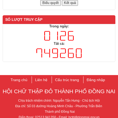
SỐ LƯỢT TRUY CẬP
Trong ngày:
Tất cả:
Trang chủ
Liên hệ
Cấu trúc trang
Đăng nhập
HỘI CHỮ THẬP ĐỎ THÀNH PHỐ ​ĐỒNG NAI
Chịu trách nhiệm chính: Nguyễn Tấn Hưng - ​Chủ tịch Hội
Địa chỉ: Số 03 đường Hoàng Minh Châu - Phường Trấn Biên
T​hành phố Đồng Nai
Điện thoại: 02513.941350
- Email: hctd@dongnai.gov.vn​​