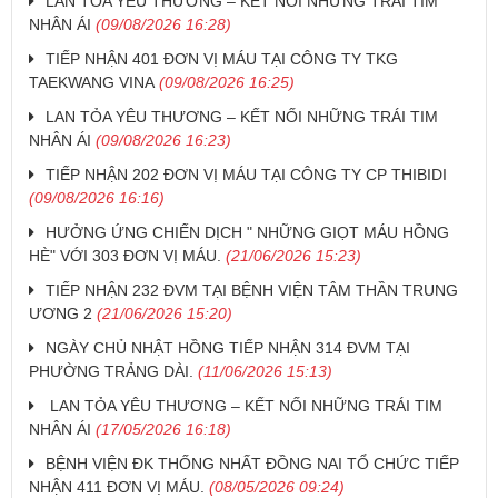
LAN TỎA YÊU THƯƠNG – KẾT NỐI NHỮNG TRÁI TIM
NHÂN ÁI
(09/08/2026 16:28)
TIẾP NHẬN 401 ĐƠN VỊ MÁU TẠI CÔNG TY TKG
TAEKWANG VINA
(09/08/2026 16:25)
LAN TỎA YÊU THƯƠNG – KẾT NỐI NHỮNG TRÁI TIM
NHÂN ÁI
(09/08/2026 16:23)
TIẾP NHẬN 202 ĐƠN VỊ MÁU TẠI CÔNG TY CP THIBIDI
(09/08/2026 16:16)
HƯỞNG ỨNG CHIẾN DỊCH " NHỮNG GIỌT MÁU HỒNG
HÈ" VỚI 303 ĐƠN VỊ MÁU.
(21/06/2026 15:23)
TIẾP NHẬN 232 ĐVM TẠI BỆNH VIỆN TÂM THẦN TRUNG
ƯƠNG 2
(21/06/2026 15:20)
NGÀY CHỦ NHẬT HỒNG TIẾP NHẬN 314 ĐVM TẠI
PHƯỜNG TRẢNG DÀI.
(11/06/2026 15:13)
LAN TỎA YÊU THƯƠNG – KẾT NỐI NHỮNG TRÁI TIM
NHÂN ÁI
(17/05/2026 16:18)
BỆNH VIỆN ĐK THỐNG NHẤT ĐỒNG NAI TỔ CHỨC TIẾP
NHẬN 411 ĐƠN VỊ MÁU.
(08/05/2026 09:24)