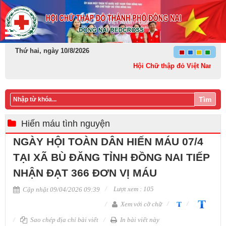
Thứ hai, ngày 10/8/2026
Hội Chữ thập đỏ Việt Nam: Kết nối
Tìm
Hiến máu tình nguyện
NGÀY HỘI TOÀN DÂN HIẾN MÁU 07/4
TẠI XÃ BÙ ĐĂNG TỈNH ĐỒNG NAI TIẾP
NHẬN ĐẠT 366 ĐƠN VỊ MÁU
Lượt xem : 105
Cập nhật 09/04/2026 09:39
Xem với cỡ chữ
Sao chép địa chỉ bài viết
In bài viết này