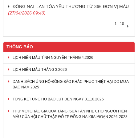
ĐỒNG NAI: LAN TỎA YÊU THƯƠNG TỪ 366 ĐƠN VỊ MÁU
(27/04/2026 09:40)
1 - 10
THÔNG BÁO
LỊCH HIẾN MÁU TÌNH NGUYỆN THÁNG 4.2026
LỊCH HIẾN MÁU THÁNG 3.2026
DANH SÁCH ỦNG HỘ ĐỒNG BÀO KHẮC PHỤC THIỆT HẠI DO MƯA
BÃO NĂM 2025
TỔNG KẾT ỦNG HỘ BÃO LỤT ĐẾN NGÀY 31.10.2025
THƯ MỜI CHÀO GIÁ QUÀ TẶNG, SUẤT ĂN NHẸ CHO NGƯỜI HIẾN
MÁU CỦA HỘI CHỮ THẬP ĐỎ TP ĐỒNG NAI GIAI ĐOẠN 2026-2028