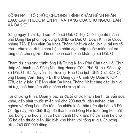
ĐỒNG NAI - TỔ CHỨC CHƯƠNG TRÌNH KHÁM BỆNH NHÂN
ĐẠO, CẤP THUỐC MIỄN PHÍ VÀ TẶNG QUÀ CHO NGƯỜI DÂN
XÃ ĐĂK Ơ
Sáng ngày 19/5, tại Trạm Y tế xã Đăk Ơ, Hội Chữ thập đỏ thành
phố Đồng Nai phối hợp cùng UBND xã Đắk Ơ, Đoàn Kinh tế Quốc
phòng 778, Bệnh viện Đa khoa Thống Nhất và các đơn vị tài trợ tổ
chức chương trình khám bệnh nhân đạo, cấp thuốc miễn phí và
tặng quà cho người dân có hoàn cảnh khó khăn tại xã Đắk Ơ.
Tham dự chương trình: ông Hà Trung Kiên - Phó Chủ tịch Hội Chữ
thập đỏ thành phố Đồng Nai, ông Hoàng Cử - Phó Bí thư Đảng uỷ
xã Đăk Ơ, Bà Nguyễn Thị Hương- Phó Chủ tịch UBND xã Đăk Ơ,
ông Hoàng Văn Hùng - Bí thư Đảng uỷ - Chính Uỷ Đoàn KTQP
778, các y bác sĩ Bệnh viện Đa khoa Thống Nhất cùng các đơn vị
tài trợ, nhà hảo tâm đồng hành chương trình.
Tại chương trình, Đoàn y bác sĩ đã tổ chức khám bệnh, tư vấn sức
khỏe, cấp phát thuốc miễn phí cho 200 người dân nghèo, cận
nghèo và đồng bào dân tộc còn nhiều khó khăn trên địa bàn xã Đắk
Ơ. Dịp này, Hội Chữ thập đỏ thành phố Đồng Nai trao tặng 50 suất
học bổng cho học sinh có hoàn cảnh khó khăn; hỗ trợ sinh kế cho
05 hộ dân thuộc diện đặc biệt khó khăn với tổng trị giá Chương
trình 240.000.000 đồng.