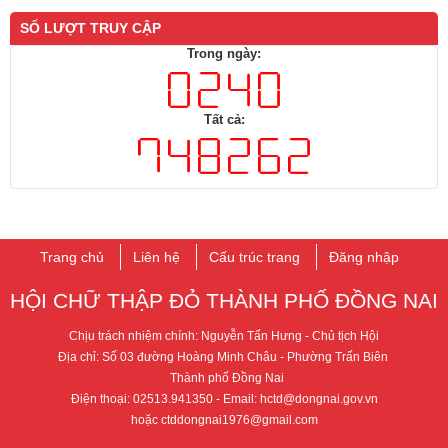
SỐ LƯỢT TRUY CẬP
Trong ngày:
Tất cả:
Trang chủ
Liên hệ
Cấu trúc trang
Đăng nhập
HỘI CHỮ THẬP ĐỎ THÀNH PHỐ ​ĐỒNG NAI
Chịu trách nhiệm chính: Nguyễn Tấn Hưng - ​Chủ tịch Hội
Địa chỉ: Số 03 đường Hoàng Minh Châu - Phường Trấn Biên
T​hành phố Đồng Nai
Điện thoại: 02513.941350
- Email: hctd@dongnai.gov.vn​​
hoặc ctddongnai1976@gmail.com​