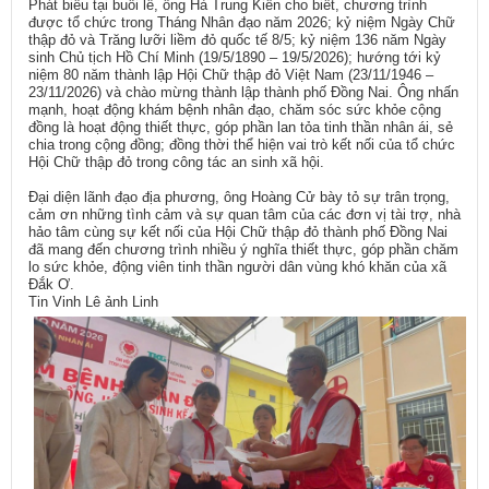
Phát biểu tại buổi lễ, ông Hà Trung Kiên cho biết, chương trình
được tổ chức trong Tháng Nhân đạo năm 2026; kỷ niệm Ngày Chữ
thập đỏ và Trăng lưỡi liềm đỏ quốc tế 8/5; kỷ niệm 136 năm Ngày
sinh Chủ tịch Hồ Chí Minh (19/5/1890 – 19/5/2026); hướng tới kỷ
niệm 80 năm thành lập Hội Chữ thập đỏ Việt Nam (23/11/1946 –
23/11/2026) và chào mừng thành lập thành phố Đồng Nai. Ông nhấn
mạnh, hoạt động khám bệnh nhân đạo, chăm sóc sức khỏe cộng
đồng là hoạt động thiết thực, góp phần lan tỏa tinh thần nhân ái, sẻ
chia trong cộng đồng; đồng thời thể hiện vai trò kết nối của tổ chức
Hội Chữ thập đỏ trong công tác an sinh xã hội.
Đại diện lãnh đạo địa phương, ông Hoàng Cử bày tỏ sự trân trọng,
cảm ơn những tình cảm và sự quan tâm của các đơn vị tài trợ, nhà
hảo tâm cùng sự kết nối của Hội Chữ thập đỏ thành phố Đồng Nai
đã mang đến chương trình nhiều ý nghĩa thiết thực, góp phần chăm
lo sức khỏe, động viên tinh thần người dân vùng khó khăn của xã
Đắk Ơ.
Tin Vinh Lê ảnh Linh​