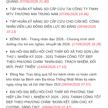
QUANG
(07/06/2026 21:40)
TẬP HUẤN KỸ NĂNG SƠ CẤP CỨU TẠI CÔNG TY TNHH
MTV THƯƠNG MẠI TRUNG NAM
(07/06/2026 14:46)
TẬP HUẤN KỸ NĂNG SƠ CẤP CỨU CHO CÁN BỘ, CÔNG
NHÂN VIÊN LAO ĐỘNG ĐIỆN LỰC BÙ ĐĂNG
(05/06/2026
10:13)
ĐỒNG NAI - Tháng nhân đạo 2026 - Chương trình dinh
dưỡng cho trẻ em nghèo, khuyết tật 2026.
(17/05/2026 16:28)
ĐẠI HỘI ĐẠI BIỂU HỘI CHỮ THẬP ĐỎ XÃ THỌ SƠN LẦN
THỨ I, NHIỆM KỲ 2026 - 2031 THÀNH CÔNG TỐT ĐẸP
THEO PHƯƠNG CHÂM "NHÂN ĐẠO, TRÁCH NHIỆM, ĐỔI
MỚI, PHÁT TRIỂN”
(14/04/2026 17:10)
Đồng Nai: Trao tặng quà hỗ trợ bệnh nhân có hoàn cảnh
khó khăn tại Bệnh viện Đa khoa Thống Nhất Nhân kỷ niệm
ngày công tác xã hội Việt Nam 25/3
(09/04/2026 07:57)
ĐẠI HỘI ĐẠI BIỂU HỘI CHỮ THẬP ĐỎ PHƯỜNG TAM
HIỆP LẦN THỨ I, NHIỆM KỲ 2026 - 2031 THÀNH CÔNG TỐT
ĐẸP THEO PHƯƠNG CHÂM "ĐOÀN KẾT, DÂN CHỦ, KỶ
CƯƠNG, SÁNG TẠO".
(09/04/2026 07:47)