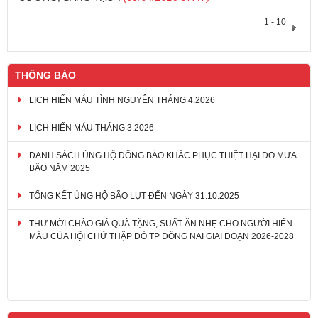
1 - 10
THÔNG BÁO
LỊCH HIẾN MÁU TÌNH NGUYỆN THÁNG 4.2026
LỊCH HIẾN MÁU THÁNG 3.2026
DANH SÁCH ỦNG HỘ ĐỒNG BÀO KHẮC PHỤC THIỆT HẠI DO MƯA
BÃO NĂM 2025
TỔNG KẾT ỦNG HỘ BÃO LỤT ĐẾN NGÀY 31.10.2025
THƯ MỜI CHÀO GIÁ QUÀ TẶNG, SUẤT ĂN NHẸ CHO NGƯỜI HIẾN
MÁU CỦA HỘI CHỮ THẬP ĐỎ TP ĐỒNG NAI GIAI ĐOẠN 2026-2028