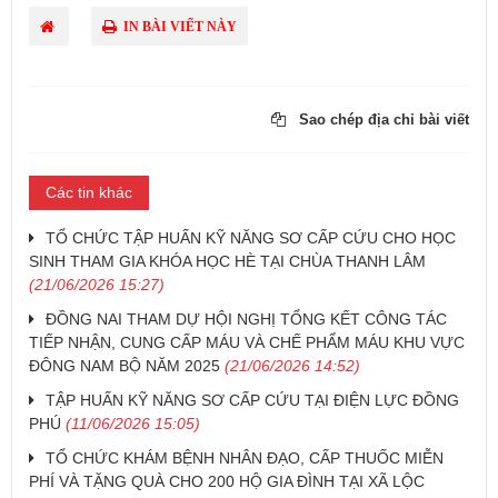
IN BÀI VIẾT NÀY
Sao chép địa chỉ bài viết
Các tin khác
TỔ CHỨC TẬP HUẤN KỸ NĂNG SƠ CẤP CỨU CHO HỌC
SINH THAM GIA KHÓA HỌC HÈ TẠI CHÙA THANH LÂM
(21/06/2026 15:27)
ĐỒNG NAI THAM DỰ HỘI NGHỊ TỔNG KẾT CÔNG TÁC
TIẾP NHẬN, CUNG CẤP MÁU VÀ CHẾ PHẨM MÁU KHU VỰC
ĐÔNG NAM BỘ NĂM 2025
(21/06/2026 14:52)
TẬP HUẤN KỸ NĂNG SƠ CẤP CỨU TẠI ĐIỆN LỰC ĐỒNG
PHÚ
(11/06/2026 15:05)
TỔ CHỨC KHÁM BỆNH NHÂN ĐẠO, CẤP THUỐC MIỄN
PHÍ VÀ TẶNG QUÀ CHO 200 HỘ GIA ĐÌNH TẠI XÃ LỘC