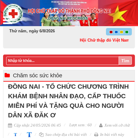
Thứ năm, ngày 6/8/2026
Hội Chữ thập đỏ Việt Nam: Kết nối
Tìm
Chăm sóc sức khỏe
ĐỒNG NAI - TỔ CHỨC CHƯƠNG TRÌNH
KHÁM BỆNH NHÂN ĐẠO, CẤP THUỐC
MIỄN PHÍ VÀ TẶNG QUÀ CHO NGƯỜI
DÂN XÃ ĐĂK Ơ
Lượt xem : 60
Cập nhật 24/05/2026 06:45
Xem với cỡ chữ
Sao chép địa chỉ bài viết
In bài viết này