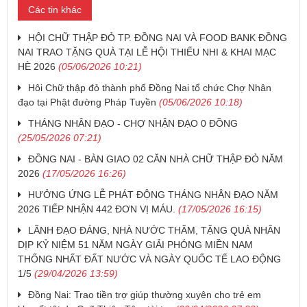
Các tin khác
HỘI CHỮ THẬP ĐỎ TP. ĐỒNG NAI VÀ FOOD BANK ĐỒNG
NAI TRAO TẶNG QUÀ TẠI LỄ HỘI THIẾU NHI & KHAI MẠC
HÈ 2026
(05/06/2026 10:21)
Hôi Chữ thập đỏ thành phố Đồng Nai tổ chức Chợ Nhân
đạo tại Phật đường Pháp Tuyền
(05/06/2026 10:18)
THÁNG NHÂN ĐẠO - CHỢ NHẬN ĐẠO 0 ĐỒNG
(25/05/2026 07:21)
ĐỒNG NAI - BÀN GIAO 02 CĂN NHÀ CHỮ THẬP ĐỎ NĂM
2026
(17/05/2026 16:26)
HƯỞNG ỨNG LỄ PHÁT ĐỘNG THÁNG NHÂN ĐẠO NĂM
2026 TIẾP NHẬN 442 ĐƠN VỊ MÁU.
(17/05/2026 16:15)
LÃNH ĐẠO ĐẢNG, NHÀ NƯỚC THĂM, TẶNG QUÀ NHÂN
DỊP KỶ NIỆM 51 NĂM NGÀY GIẢI PHÓNG MIỀN NAM
THỐNG NHẤT ĐẤT NƯỚC VÀ NGÀY QUỐC TẾ LAO ĐỘNG
1/5
(29/04/2026 13:59)
Đồng Nai: Trao tiền trợ giúp thường xuyên cho trẻ em