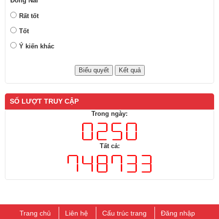
Đồng Nai
Rất tốt
Tốt
Ý kiến khác
SỐ LƯỢT TRUY CẬP
Trong ngày:
Tất cả:
Trang chủ
Liên hệ
Cấu trúc trang
Đăng nhập