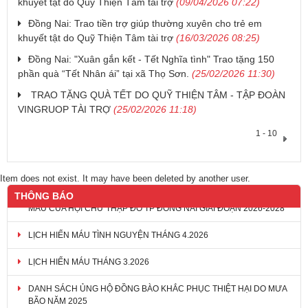
khuyết tật do Quỹ Thiện Tâm tài trợ
(09/04/2026 07:22)
Đồng Nai: Trao tiền trợ giúp thường xuyên cho trẻ em
khuyết tật do Quỹ Thiện Tâm tài trợ
(16/03/2026 08:25)
Đồng Nai: "Xuân gắn kết - Tết Nghĩa tình" Trao tặng 150
phần quà “Tết Nhân ái” tại xã Thọ Sơn.
(25/02/2026 11:30)
​ TRAO TẶNG QUÀ TẾT DO QUỸ THIỆN TÂM - TẬP ĐOÀN
VINGRUOP TÀI TRỢ
(25/02/2026 11:18)
1 - 10
Item does not exist. It may have been deleted by another user.
THÔNG BÁO
LỊCH HIẾN MÁU TÌNH NGUYỆN THÁNG 4.2026
LỊCH HIẾN MÁU THÁNG 3.2026
DANH SÁCH ỦNG HỘ ĐỒNG BÀO KHẮC PHỤC THIỆT HẠI DO MƯA
BÃO NĂM 2025