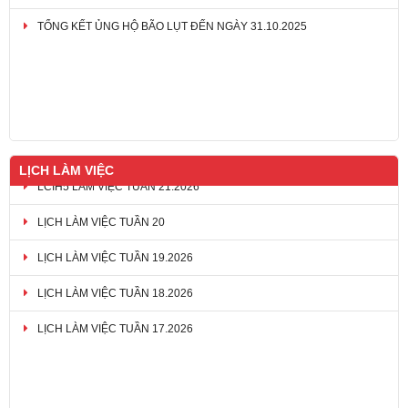
TỔNG KẾT ỦNG HỘ BÃO LỤT ĐẾN NGÀY 31.10.2025
THƯ MỜI CHÀO GIÁ QUÀ TẶNG, SUẤT ĂN NHẸ CHO NGƯỜI HIẾN
MÁU CỦA HỘI CHỮ THẬP ĐỎ TP ĐỒNG NAI GIAI ĐOẠN 2026-2028
LỊCH LÀM VIỆC
LỊCH LÀM VIỆC TUẦN 20
LỊCH LÀM VIỆC TUẦN 19.2026
LỊCH LÀM VIỆC TUẦN 18.2026
LỊCH LÀM VIỆC TUẦN 17.2026
LCIH5 LÀM VIỆC TUẦN 21.2026