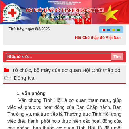
Thứ bảy, ngày 8/8/2026
Hội Chữ thập đỏ Việt Nam: Kết nố
Tìm
​Tổ chức, bộ máy của cơ q​uan Hội Chữ thập đỏ
tỉnh Đồng Nai
​ ​
1. Văn phòng
Văn phòng Tỉnh Hội là cơ quan tham mưu, giúp
việc và phục vụ hoạ
t
động của Ban Chấp hành, Ban
Thường vụ, mà trực tiếp là Thường trực Tỉnh Hội trong
việc điều hành, phối hợp thực hiện các hoạt động của
các phòng, ban thuộc cơ quan Tỉnh Hội, là đầu mối