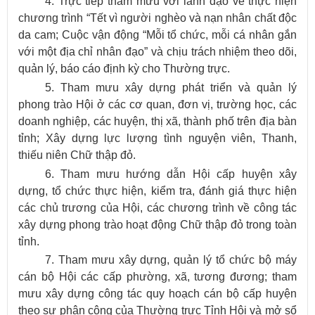
4. Trực tiếp tham mưu với lãnh đạo về thực hiện
chương trình “Tết vì người nghèo và nạn nhân chất độc
da cam; Cuộc vận động “Mỗi tổ chức, mỗi cá nhân gắn
với một địa chỉ nhân đạo” và chịu trách nhiệm theo dõi,
quản lý, báo cáo định kỳ cho Thường trực.
5.
Tham mưu xây dựng phát triển và quản lý
phong trào Hội ở các cơ quan, đơn vị, trường học, các
doanh nghiệp, các huyện, thị xã, thành phố trên địa bàn
tỉnh; Xây dựng lực lượng tình nguyện viên, Thanh,
thiếu niên Chữ thập đỏ.
​6. Tham mưu hướng dẫn Hội cấp huyện xây
dựng, tổ chức thực hiện, kiểm tra, đánh giá thực hiện
các chủ trương của Hội, các chương trình về công tác
xây dựng phong trào hoạt động Chữ thập đỏ trong toàn
tỉnh.
7. Tham mưu xây dựng, quản lý tổ chức bộ máy
cán bộ Hội các cấp phường, xã, tương đương; tham
mưu xây dựng công tác quy hoạch cán bộ cấp huyện
theo sự phân công của Thường trực Tỉnh Hội và mở sổ