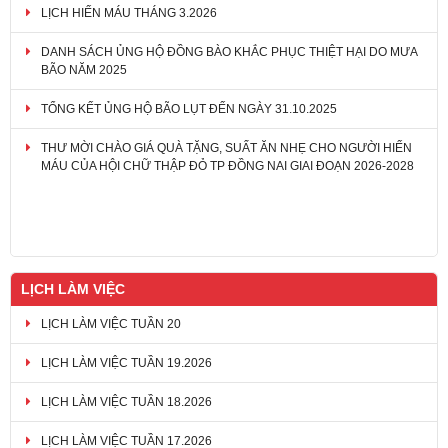
LỊCH HIẾN MÁU THÁNG 3.2026
DANH SÁCH ỦNG HỘ ĐỒNG BÀO KHẮC PHỤC THIỆT HẠI DO MƯA
BÃO NĂM 2025
TỔNG KẾT ỦNG HỘ BÃO LỤT ĐẾN NGÀY 31.10.2025
THƯ MỜI CHÀO GIÁ QUÀ TẶNG, SUẤT ĂN NHẸ CHO NGƯỜI HIẾN
MÁU CỦA HỘI CHỮ THẬP ĐỎ TP ĐỒNG NAI GIAI ĐOẠN 2026-2028
LỊCH LÀM VIỆC
LỊCH LÀM VIỆC TUẦN 20
LỊCH LÀM VIỆC TUẦN 19.2026
LỊCH LÀM VIỆC TUẦN 18.2026
LỊCH LÀM VIỆC TUẦN 17.2026