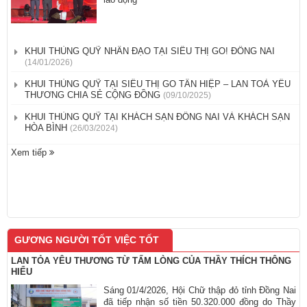
KHUI THÙNG QUỸ NHÂN ĐẠO TẠI SIÊU THỊ GO! ĐỒNG NAI
(14/01/2026)
KHUI THÙNG QUỸ TẠI SIÊU THỊ GO TÂN HIỆP – LAN TOẢ YÊU
THƯƠNG CHIA SẺ CỘNG ĐỒNG
(09/10/2025)
​KHUI THÙNG QUỸ TẠI KHÁCH SẠN ĐỒNG NAI VÀ KHÁCH SẠN
HÒA BÌNH
(26/03/2024)
Xem tiếp
GƯƠNG NGƯỜI TỐT VIỆC TỐT
LAN TỎA YÊU THƯƠNG TỪ TẤM LÒNG CỦA THẦY THÍCH THÔNG
HIỂU
Sáng 01/4/2026, Hội Chữ thập đỏ tỉnh Đồng Nai
đã tiếp nhận số tiền 50.320.000 đồng do Thầy