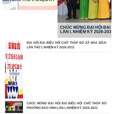
CHÚC MỪNG ĐẠI HỘI ĐẠI BIỂU HỘI CHỮ THẬP ĐỎ P
LẦN I, NHIỆM KỲ 2026-2031
ĐẠI HỘI ĐẠI BIỂU HỘI CHỮ THẬP ĐỎ XÃ NHA BÍCH
LẦN THỨ I, NHIỆM KỲ 2026-2031
CHÚC MỪNG ĐẠI HỘI ĐẠI BIỂU HỘI CHỮ THẬP ĐỎ
PHƯỜNG BẢO VINH LẦN I, NHIỆM KỲ 2026-2031