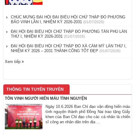
CHÚC MỪNG ĐẠI HỘI ĐẠI BIỂU HỘI CHỮ THẬP ĐỎ PHƯỜNG
BẢO VINH LẦN I, NHIỆM KỲ 2026-2031
(01/07/2026)
ĐẠI HỘI ĐẠI BIỂU HỘI CHỮ THẬP ĐỎ PHƯỜNG TÂN PHÚ LẦN
THỨ I, NHIỆM KỲ 2026-2031
(01/07/2026)
ĐẠI HỘI ĐẠI BIỂU HỘI CHỮ THẬP ĐỎ XÃ CẨM MỸ LẦN THỨ I,
NHIỆM KỲ 2026 – 2031 THÀNH CÔNG TỐT ĐẸP
(01/07/2026)
Xem tiếp
THÔNG TIN TUYÊN TRUYỀN
TÔN VINH NGƯỜI HIẾN MÁU TÌNH NGUYỆN
Ngày 10.6.2026 Ban Chỉ đạo vận động hiến máu
tình nguyện thành phố Đồng Nai trao tặng Giấy
khen của Ban Chỉ đạo cho các cá nhân là chiến
sĩ công an nhân dân trên địa ...