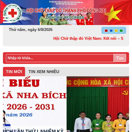
Thứ năm, ngày 6/8/2026
Hội Chữ thập đỏ Việt Nam: Kết nối – Sẻ chia và
Tìm
TIN MỚI
TIN XEM NHIỀU