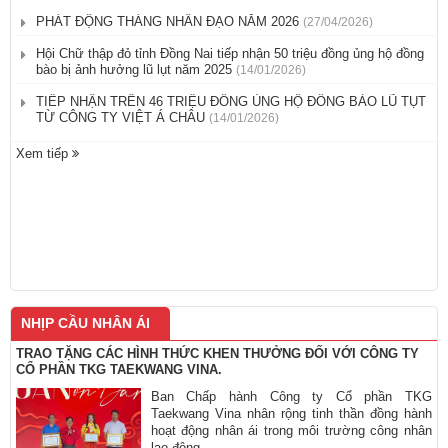
PHÁT ĐỘNG THÁNG NHÂN ĐẠO NĂM 2026
(27/04/2026)
Hội Chữ thập đỏ tỉnh Đồng Nai tiếp nhận 50 triệu đồng ủng hộ đồng
bào bị ảnh hưởng lũ lụt năm 2025
(14/01/2026)
TIẾP NHẬN TRÊN 46 TRIỆU ĐỒNG ỦNG HỘ ĐỒNG BÀO LŨ TỤT
TỪ CÔNG TY VIỆT Á CHÂU
(14/01/2026)
Xem tiếp
NHỊP CẦU NHÂN ÁI
TRAO TẶNG CÁC HÌNH THỨC KHEN THƯỞNG ĐỐI VỚI CÔNG TY
CỔ PHẦN TKG TAEKWANG VINA.
Ban Chấp hành Công ty Cổ phần TKG
Taekwang Vina nhân rộng tinh thần đồng hành
hoạt động nhân ái trong môi trường công nhân
lao động