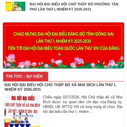
ĐẠI HỘI ĐẠI BIỂU HỘI CHỮ THẬP ĐỎ PHƯỜNG TÂN
PHÚ LẦN THỨ I, NHIỆM KỲ 2026-2031
ĐẠI HỘI ĐẠI BIỂU HỘI CHỮ THẬP ĐỎ XÃ CẨM MỸ LẦN
THỨ I, NHIỆM KỲ 2026 – 2031 THÀNH CÔNG TỐT ĐẸP
ĐẠI HỘI ĐẠI BIỂU HỘI CHỮ THẬP ĐỎ XÃ MINH ĐỨC
LẦN THỨ I, NHIỆM KỲ 2026-2031
CHÚC MỪNG ĐẠI HỘI ĐẠI BIỂU HỘI CHỮ THẬP ĐỎ XÃ
TÂN KHAI LẦN THỨ I, NHIỆM KỲ 2026-2031
TIN TỨC - SỰ KIỆN
ĐẠI HỘI ĐẠI BIỂU HỘI CHỮ THẬP ĐỎ XÃ NHA BÍCH LẦN THỨ I,
NHIỆM KỲ 2026-2031
Chiều ngày 02/7/2026, Hội Chữ thập đỏ xã Nha
Bích được sự quan tâm chỉ đạo của Đảng ủy,
UBND, UB MTTQ VN xã long trọng tổ chức Đại
hội đại biểu lần thứ I, nhiệm ...