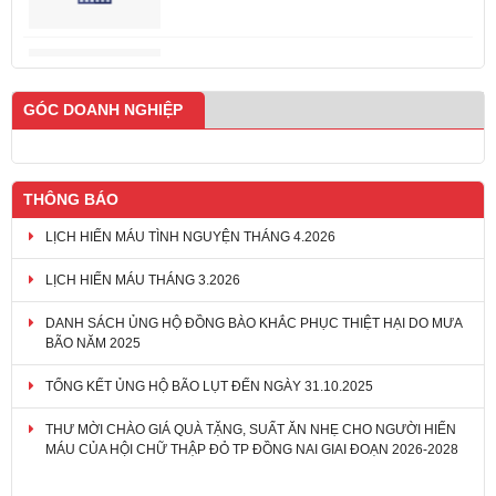
GÓC DOANH NGHIỆP
THÔNG BÁO
LỊCH HIẾN MÁU TÌNH NGUYỆN THÁNG 4.2026
LỊCH HIẾN MÁU THÁNG 3.2026
DANH SÁCH ỦNG HỘ ĐỒNG BÀO KHẮC PHỤC THIỆT HẠI DO MƯA
BÃO NĂM 2025
TỔNG KẾT ỦNG HỘ BÃO LỤT ĐẾN NGÀY 31.10.2025
THƯ MỜI CHÀO GIÁ QUÀ TẶNG, SUẤT ĂN NHẸ CHO NGƯỜI HIẾN
MÁU CỦA HỘI CHỮ THẬP ĐỎ TP ĐỒNG NAI GIAI ĐOẠN 2026-2028