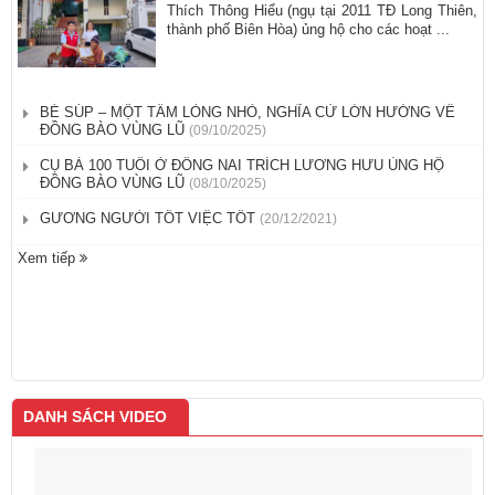
Thích Thông Hiểu (ngụ tại 2011 TĐ Long Thiên,
thành phố Biên Hòa) ủng hộ cho các hoạt ...
BÉ SÚP – MỘT TẤM LÒNG NHỎ, NGHĨA CỬ LỚN HƯỚNG VỀ
ĐỒNG BÀO VÙNG LŨ
(09/10/2025)
CỤ BÀ 100 TUỔI Ở ĐỒNG NAI TRÍCH LƯƠNG HƯU ỦNG HỘ
ĐỒNG BÀO VÙNG LŨ
(08/10/2025)
GƯƠNG NGƯỜI TỐT VIỆC TỐT
(20/12/2021)
Xem tiếp
DANH SÁCH VIDEO