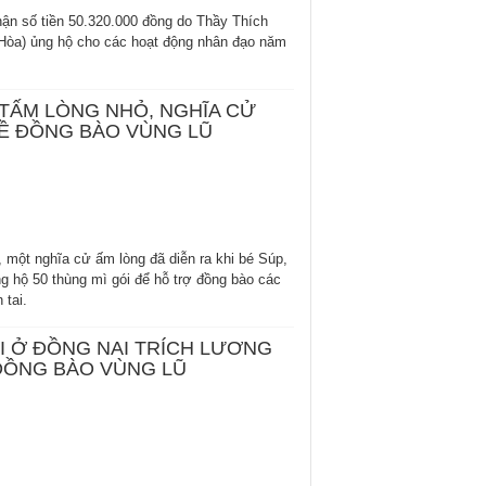
hận số tiền 50.320.000 đồng do Thầy Thích
 Hòa) ủng hộ cho các hoạt động nhân đạo năm
 TẤM LÒNG NHỎ, NGHĨA CỬ
Ề ĐỒNG BÀO VÙNG LŨ
, một nghĩa cử ấm lòng đã diễn ra khi bé Súp,
ng hộ 50 thùng mì gói để hỗ trợ đồng bào các
 tai.
ỔI Ở ĐỒNG NAI TRÍCH LƯƠNG
ĐỒNG BÀO VÙNG LŨ