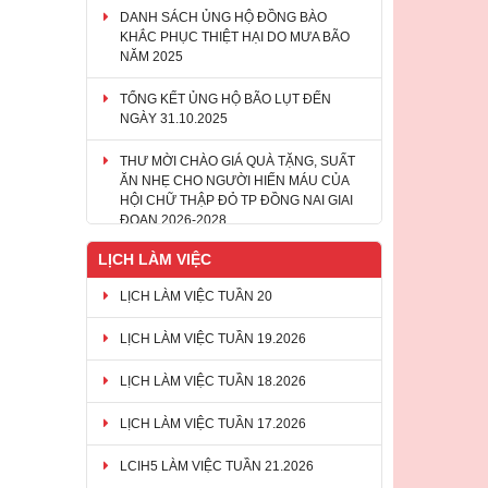
DANH SÁCH ỦNG HỘ ĐỒNG BÀO
KHẮC PHỤC THIỆT HẠI DO MƯA BÃO
NĂM 2025
TỔNG KẾT ỦNG HỘ BÃO LỤT ĐẾN
NGÀY 31.10.2025
THƯ MỜI CHÀO GIÁ QUÀ TẶNG, SUẤT
ĂN NHẸ CHO NGƯỜI HIẾN MÁU CỦA
HỘI CHỮ THẬP ĐỎ TP ĐỒNG NAI GIAI
ĐOẠN 2026-2028
LỊCH LÀM VIỆC
LỊCH LÀM VIỆC TUẦN 20
LỊCH LÀM VIỆC TUẦN 19.2026
LỊCH LÀM VIỆC TUẦN 18.2026
LỊCH LÀM VIỆC TUẦN 17.2026
LCIH5 LÀM VIỆC TUẦN 21.2026