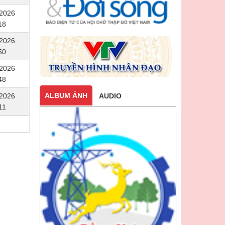
/2026
18
/2026
50
/2026
48
ALBUM ẢNH
/2026
AUDIO
11