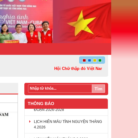
Hội Chữ thập đỏ Việt Nam: Kết nối – Sẻ chia v
Tìm
THÔNG BÁO
LỊCH HIẾN MÁU TÌNH NGUYỆN THÁNG
4.2026
LỊCH HIẾN MÁU THÁNG 3.2026