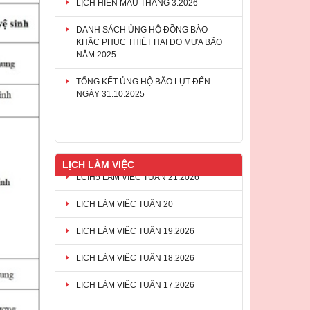
DANH SÁCH ỦNG HỘ ĐỒNG BÀO
KHẮC PHỤC THIỆT HẠI DO MƯA BÃO
NĂM 2025
TỔNG KẾT ỦNG HỘ BÃO LỤT ĐẾN
NGÀY 31.10.2025
THƯ MỜI CHÀO GIÁ QUÀ TẶNG, SUẤT
ĂN NHẸ CHO NGƯỜI HIẾN MÁU CỦA
HỘI CHỮ THẬP ĐỎ TP ĐỒNG NAI GIAI
ĐOẠN 2026-2028
LỊCH LÀM VIỆC
LỊCH LÀM VIỆC TUẦN 20
LỊCH LÀM VIỆC TUẦN 19.2026
LỊCH LÀM VIỆC TUẦN 18.2026
LỊCH LÀM VIỆC TUẦN 17.2026
LCIH5 LÀM VIỆC TUẦN 21.2026